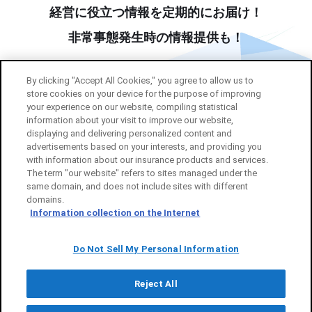
経営に役立つ情報を定期的にお届け！
非常事態発生時の情報提供も！
By clicking "Accept All Cookies," you agree to allow us to
store cookies on your device for the purpose of improving
your experience on our website, compiling statistical
information about your visit to improve our website,
displaying and delivering personalized content and
メルマガ登録する
advertisements based on your interests, and providing you
with information about our insurance products and services.
The term "our website" refers to sites managed under the
same domain, and does not include sites with different
domains.
Information collection on the Internet
BUDDY+について
ご利用案内
個人情報のお取扱い
Do Not Sell My Personal Information
Reject All
Copyright (c) Tokio Marine & Nichido Fire Insurance Co., Ltd.