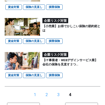
資金対策
保険の見直し
損害保険
企業リスク対策
【小売業】お得でかしこい保険の節約術と
は
資金対策
保険の見直し
損害保険
企業リスク対策
【IT事業者・WEBデザインサービス業】
会社の保険を見直す２つ…
資金対策
保険の見直し
損害保険
1
2
3
4