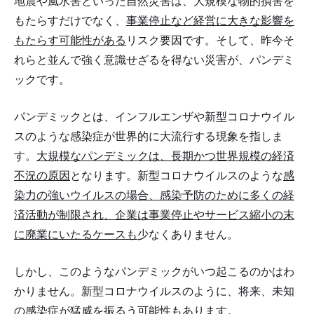
地震や風水害といった自然災害は、大規模な物的損害を
もたらすだけでなく、
事業停止など経営に大きな影響を
もたらす可能性がある
リスク要因です。そして、昨今そ
れらと並んで強く意識せざるを得ない災害が、パンデミ
ックです。
パンデミックとは、インフルエンザや新型コロナウイル
スのような感染症が世界的に大流行する現象を指しま
す。
大規模なパンデミックは、長期かつ世界規模の経済
不況の原因
となります。新型コロナウイルスのような
感
染力の強いウイルスの場合、感染予防のために多くの経
済活動が制限され、企業は事業停止やサービス縮小の末
に廃業にいたるケースも
少なくありません。
しかし、このようなパンデミックがいつ起こるのかはわ
かりません。新型コロナウイルスのように、将来、未知
の感染症が猛威を振るう可能性もあります。