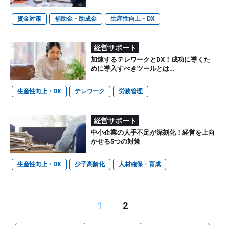
資金対策
補助金・助成金
生産性向上・DX
経営サポート
加速するテレワークとDX！成功に導くた
めに導入すべきツールとは…
生産性向上・DX
テレワーク
労務管理
経営サポート
中小企業の人手不足が深刻化！経営を上向
かせる5つの対策
生産性向上・DX
少子高齢化
人材確保・育成
1
2