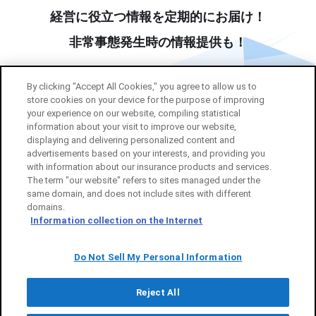
経営に役立つ情報を定期的にお届け！
非常事態発生時の情報提供も！
By clicking "Accept All Cookies," you agree to allow us to
store cookies on your device for the purpose of improving
your experience on our website, compiling statistical
information about your visit to improve our website,
displaying and delivering personalized content and
メルマガ登録する
advertisements based on your interests, and providing you
with information about our insurance products and services.
The term "our website" refers to sites managed under the
same domain, and does not include sites with different
domains.
Information collection on the Internet
BUDDY+について
ご利用案内
個人情報のお取扱い
Do Not Sell My Personal Information
Reject All