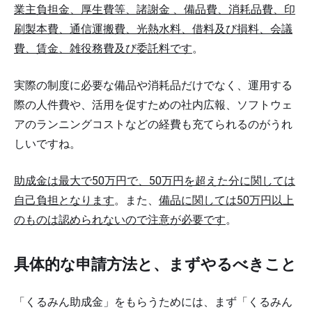
業主負担金、厚生費等、諸謝金 、備品費、消耗品費、印
刷製本費、通信運搬費、光熱水料、借料及び損料、会議
費、賃金、雑役務費及び委託料です
。
実際の制度に必要な備品や消耗品だけでなく、運用する
際の人件費や、活用を促すための社内広報、ソフトウェ
アのランニングコストなどの経費も充てられるのがうれ
しいですね。
助成金は最大で50万円で、50万円を超えた分に関しては
自己負担となります
。また、
備品に関しては50万円以上
のものは認められないので注意が必要です
。
具体的な申請方法と、まずやるべきこと
「くるみん助成金」をもらうためには、まず「くるみん