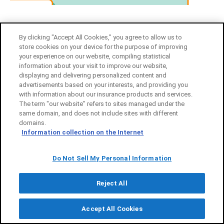
このページをシェア
By clicking "Accept All Cookies," you agree to allow us to
store cookies on your device for the purpose of improving
your experience on our website, compiling statistical
information about your visit to improve our website,
displaying and delivering personalized content and
メールアドレスをご登録いただくと、
advertisements based on your interests, and providing you
with information about our insurance products and services.
経営に役立つ情報を定期的にお届け！
The term "our website" refers to sites managed under the
same domain, and does not include sites with different
非常事態発生時の情報提供も！
domains.
Information collection on the Internet
Do Not Sell My Personal Information
Reject All
メルマガ登録する
Accept All Cookies