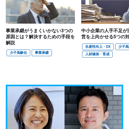
事業承継がうまくいかない3つの
中小企業の人手不足が
原因とは？解決するための手段を
営を上向かせる5つの
解説
生産性向上・DX
少子高
少子高齢化
事業承継
人材確保・育成