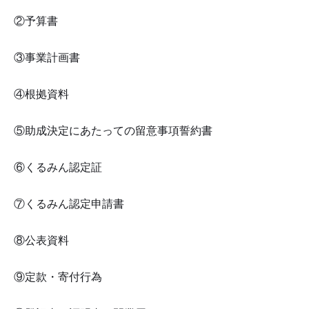
②予算書
③事業計画書
④根拠資料
⑤助成決定にあたっての留意事項誓約書
⑥くるみん認定証
⑦くるみん認定申請書
⑧公表資料
⑨定款・寄付行為