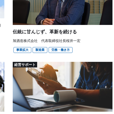
助
伝統に甘んじず、革新を続ける
旭酒造株式会社 代表取締役社長桜井一宏
事業拡大
製造業
労務・働き方
経営サポート