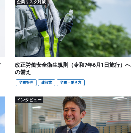
企業リスク対策
営
改正労働安全衛生規則（令和7年6月1日施行）へ
の備え
労務管理
建設業
労務・働き方
インタビュー