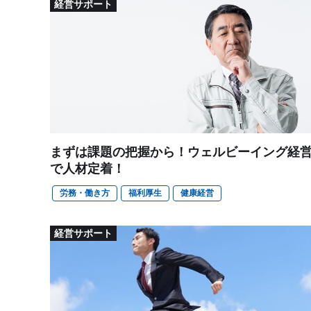
経営サポート
まずは課題の把握から！ウェルビーイング経
で人材定着！
労務・働き方
福利厚生
健康経営
経営サポート